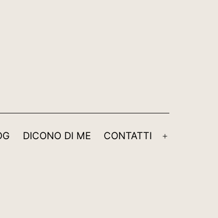
OG
DICONO DI ME
CONTATTI
Apri
menu