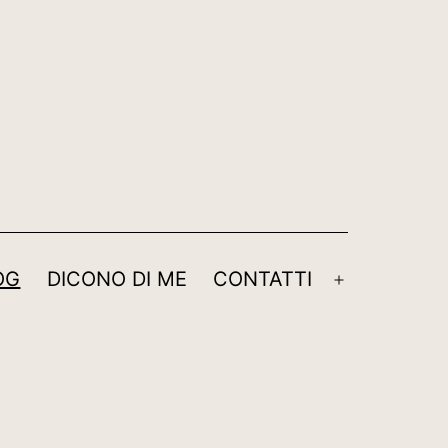
OG
DICONO DI ME
CONTATTI
Apri
menu